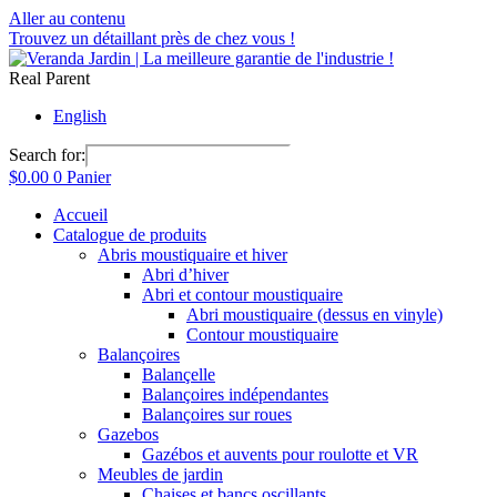
Aller au contenu
Trouvez un détaillant près de chez vous !
Real Parent
English
Search for:
$
0.00
0
Panier
Accueil
Catalogue de produits
Abris moustiquaire et hiver
Abri d’hiver
Abri et contour moustiquaire
Abri moustiquaire (dessus en vinyle)
Contour moustiquaire
Balançoires
Balançelle
Balançoires indépendantes
Balançoires sur roues
Gazebos
Gazébos et auvents pour roulotte et VR
Meubles de jardin
Chaises et bancs oscillants