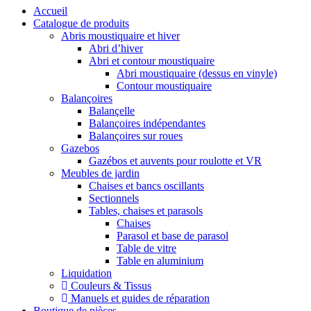
Accueil
Catalogue de produits
Abris moustiquaire et hiver
Abri d’hiver
Abri et contour moustiquaire
Abri moustiquaire (dessus en vinyle)
Contour moustiquaire
Balançoires
Balançelle
Balançoires indépendantes
Balançoires sur roues
Gazebos
Gazébos et auvents pour roulotte et VR
Meubles de jardin
Chaises et bancs oscillants
Sectionnels
Tables, chaises et parasols
Chaises
Parasol et base de parasol
Table de vitre
Table en aluminium
Liquidation
Couleurs & Tissus
Manuels et guides de réparation
Boutique de pièces