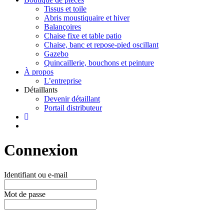
Tissus et toile
Abris moustiquaire et hiver
Balançoires
Chaise fixe et table patio
Chaise, banc et repose-pied oscillant
Gazebo
Quincaillerie, bouchons et peinture
À propos
L’entreprise
Détaillants
Devenir détaillant
Portail distributeur
Connexion
Identifiant ou e-mail
Mot de passe