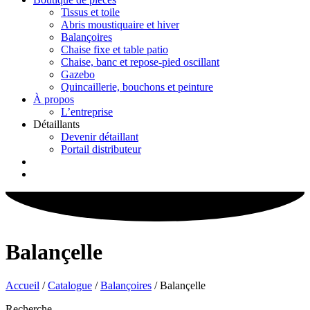
Tissus et toile
Abris moustiquaire et hiver
Balançoires
Chaise fixe et table patio
Chaise, banc et repose-pied oscillant
Gazebo
Quincaillerie, bouchons et peinture
À propos
L’entreprise
Détaillants
Devenir détaillant
Portail distributeur
Balançelle
Accueil
/
Catalogue
/
Balançoires
/ Balançelle
Recherche