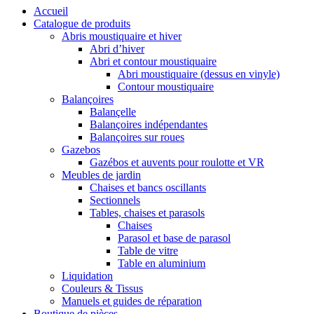
Accueil
Catalogue de produits
Abris moustiquaire et hiver
Abri d’hiver
Abri et contour moustiquaire
Abri moustiquaire (dessus en vinyle)
Contour moustiquaire
Balançoires
Balançelle
Balançoires indépendantes
Balançoires sur roues
Gazebos
Gazébos et auvents pour roulotte et VR
Meubles de jardin
Chaises et bancs oscillants
Sectionnels
Tables, chaises et parasols
Chaises
Parasol et base de parasol
Table de vitre
Table en aluminium
Liquidation
Couleurs & Tissus
Manuels et guides de réparation
Boutique de pièces