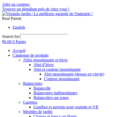
Aller au contenu
Trouvez un détaillant près de chez vous !
Real Parent
English
Search for:
$
0.00
0
Panier
Accueil
Catalogue de produits
Abris moustiquaire et hiver
Abri d’hiver
Abri et contour moustiquaire
Abri moustiquaire (dessus en vinyle)
Contour moustiquaire
Balançoires
Balançelle
Balançoires indépendantes
Balançoires sur roues
Gazebos
Gazébos et auvents pour roulotte et VR
Meubles de jardin
Chaises et bancs oscillants