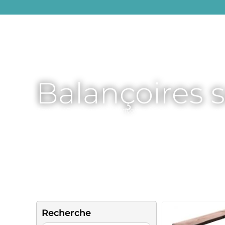
Accueil
Balançoires 
Accueil
/
Catalogue
/
Balançoires
/ Balançoires sur roues
Recherche