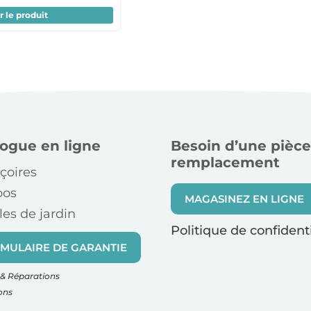
r le produit
logue en ligne
Besoin d’une pièce
remplacement
çoires
bos
MAGASINEZ EN LIGNE
es de jardin
Politique de confidenti
MULAIRE DE GARANTIE
& Réparations
ons