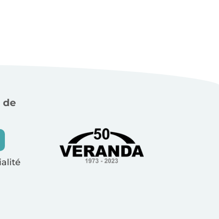
 de
alité