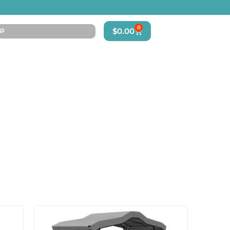
earch
0
$
0.00
r:
À propos
Détaillants