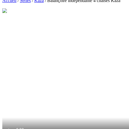
Accueil
/
Séries
/
Kaza
/ Balançoire indépendante 4 chaises Kaza