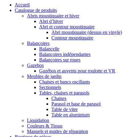
Accueil
Catalogue de produits
Abris moustiquaire et hiver
Abri d’hiver
Abri et contour moustiquaire
Abri moustiquaire (dessus en vinyle)
Contour moustiquaire
Balançoires
Balançelle
Balançoires indépendantes
Balançoires sur roues
Gazebos
Gazébos et auvents pour roulotte et VR
Meubles de jardin
Chaises et bancs oscillants
Sectionnels
Tables, chaises et parasols
Chaises
Parasol et base de parasol
Table de vitre
Table en aluminium
Liquidation
Couleurs & Tissus
Manuels et guides de réparation
Boutique de pièces