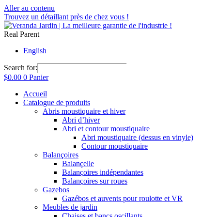
Aller au contenu
Trouvez un détaillant près de chez vous !
Real Parent
English
Search for:
$
0.00
0
Panier
Accueil
Catalogue de produits
Abris moustiquaire et hiver
Abri d’hiver
Abri et contour moustiquaire
Abri moustiquaire (dessus en vinyle)
Contour moustiquaire
Balançoires
Balançelle
Balançoires indépendantes
Balançoires sur roues
Gazebos
Gazébos et auvents pour roulotte et VR
Meubles de jardin
Chaises et bancs oscillants