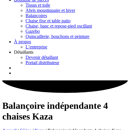
Tissus et toile
Abris moustiquaire et hiver
Balançoires
Chaise fixe et table patio
Chaise, banc et repose-pied oscillant
Gazebo
Quincaillerie, bouchons et peinture
À propos
L’entreprise
Détaillants
Devenir détaillant
Portail distributeur
Balançoire indépendante 4
chaises Kaza