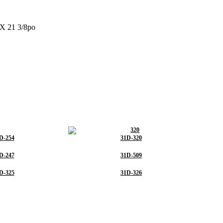
 X 21 3/8po
D-254
31D-320
D-247
31D-509
D-325
31D-326