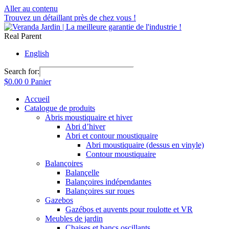
Aller au contenu
Trouvez un détaillant près de chez vous !
Real Parent
English
Search for:
$
0.00
0
Panier
Accueil
Catalogue de produits
Abris moustiquaire et hiver
Abri d’hiver
Abri et contour moustiquaire
Abri moustiquaire (dessus en vinyle)
Contour moustiquaire
Balançoires
Balançelle
Balançoires indépendantes
Balançoires sur roues
Gazebos
Gazébos et auvents pour roulotte et VR
Meubles de jardin
Chaises et bancs oscillants