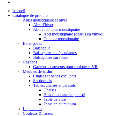
Accueil
Catalogue de produits
Abris moustiquaire et hiver
Abri d’hiver
Abri et contour moustiquaire
Abri moustiquaire (dessus en vinyle)
Contour moustiquaire
Balançoires
Balançelle
Balançoires indépendantes
Balançoires sur roues
Gazebos
Gazébos et auvents pour roulotte et VR
Meubles de jardin
Chaises et bancs oscillants
Sectionnels
Tables, chaises et parasols
Chaises
Parasol et base de parasol
Table de vitre
Table en aluminium
Liquidation
Couleurs & Tissus