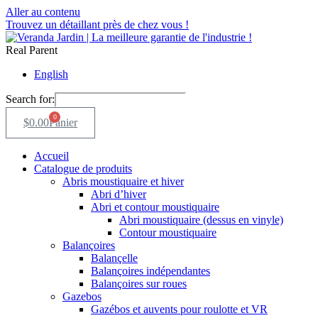
Aller au contenu
Trouvez un détaillant près de chez vous !
Real Parent
English
Search for:
0
$
0.00
Panier
Accueil
Catalogue de produits
Abris moustiquaire et hiver
Abri d’hiver
Abri et contour moustiquaire
Abri moustiquaire (dessus en vinyle)
Contour moustiquaire
Balançoires
Balançelle
Balançoires indépendantes
Balançoires sur roues
Gazebos
Gazébos et auvents pour roulotte et VR