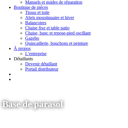
Manuels et guides de réparation
Boutique de pièces
Tissus et toile
Abris moustiquaire et hiver
Balançoires
Chaise fixe et table patio
Chaise, banc et repose-pied oscillant
Gazebo
Quincaillerie, bouchons et peinture
À propos
L’entreprise
Détaillants
Devenir détaillant
Portail distributeur
Base de parasol
Accueil
/
Catalogue
/
Meubles de jardin
/
Tables, chaises et parasols
/
Parasol et base de parasol
/ Base
de parasol