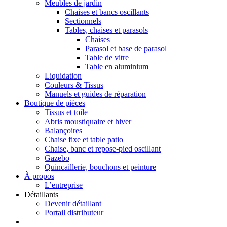
Meubles de jardin
Chaises et bancs oscillants
Sectionnels
Tables, chaises et parasols
Chaises
Parasol et base de parasol
Table de vitre
Table en aluminium
Liquidation
Couleurs & Tissus
Manuels et guides de réparation
Boutique de pièces
Tissus et toile
Abris moustiquaire et hiver
Balançoires
Chaise fixe et table patio
Chaise, banc et repose-pied oscillant
Gazebo
Quincaillerie, bouchons et peinture
À propos
L’entreprise
Détaillants
Devenir détaillant
Portail distributeur