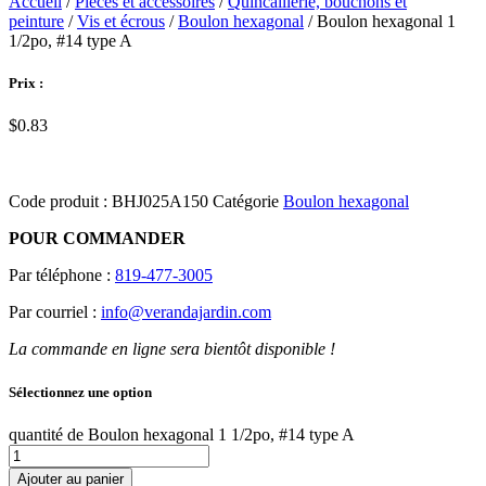
Accueil
/
Pièces et accessoires
/
Quincaillerie, bouchons et
peinture
/
Vis et écrous
/
Boulon hexagonal
/ Boulon hexagonal 1
1/2po, #14 type A
Prix :
$
0.83
Code produit :
BHJ025A150
Catégorie
Boulon hexagonal
POUR COMMANDER
Par téléphone :
819-477-3005
Par courriel :
info@verandajardin.com
La commande en ligne sera bientôt disponible !
Sélectionnez une option
quantité de Boulon hexagonal 1 1/2po, #14 type A
Ajouter au panier