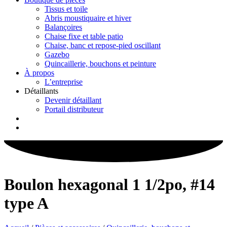
Tissus et toile
Abris moustiquaire et hiver
Balançoires
Chaise fixe et table patio
Chaise, banc et repose-pied oscillant
Gazebo
Quincaillerie, bouchons et peinture
À propos
L’entreprise
Détaillants
Devenir détaillant
Portail distributeur
Boulon hexagonal 1 1/2po, #14
type A