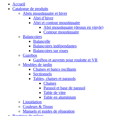
Accueil
Catalogue de produits
Abris moustiquaire et hiver
Abri d’hiver
Abri et contour moustiquaire
Abri moustiquaire (dessus en vinyle)
Contour moustiquaire
Balançoires
Balançelle
Balançoires indépendantes
Balançoires sur roues
Gazebos
Gazébos et auvents pour roulotte et VR
Meubles de jardin
Chaises et bancs oscillants
Sectionnels
Tables, chaises et parasols
Chaises
Parasol et base de parasol
Table de vitre
Table en aluminium
Liquidation
Couleurs & Tissus
Manuels et guides de réparation
Boutique de pièces