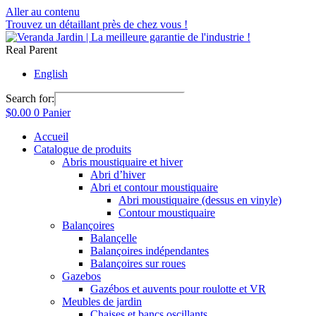
Aller au contenu
Trouvez un détaillant près de chez vous !
Real Parent
English
Search for:
$
0.00
0
Panier
Accueil
Catalogue de produits
Abris moustiquaire et hiver
Abri d’hiver
Abri et contour moustiquaire
Abri moustiquaire (dessus en vinyle)
Contour moustiquaire
Balançoires
Balançelle
Balançoires indépendantes
Balançoires sur roues
Gazebos
Gazébos et auvents pour roulotte et VR
Meubles de jardin
Chaises et bancs oscillants