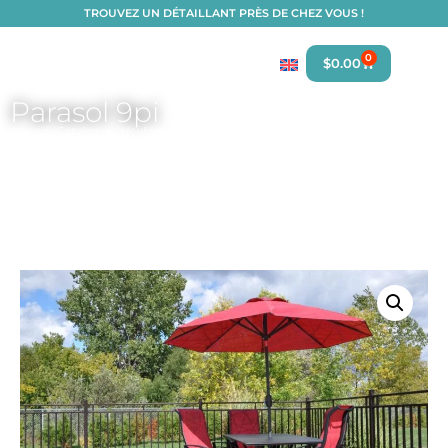
TROUVEZ UN DÉTAILLANT PRÈS DE CHEZ VOUS !
0
$
0.00
Parasol 9pi
Accueil
/
Catalogue
/
Meubles de jardin
/
Tables, chaises et parasols
/
Parasol et
base de parasol
/ Parasol 9pi