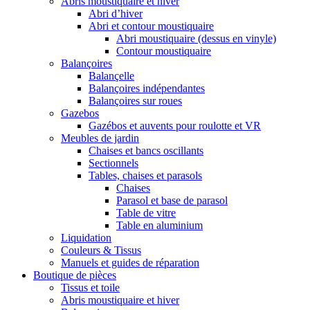
Abris moustiquaire et hiver
Abri d’hiver
Abri et contour moustiquaire
Abri moustiquaire (dessus en vinyle)
Contour moustiquaire
Balançoires
Balançelle
Balançoires indépendantes
Balançoires sur roues
Gazebos
Gazébos et auvents pour roulotte et VR
Meubles de jardin
Chaises et bancs oscillants
Sectionnels
Tables, chaises et parasols
Chaises
Parasol et base de parasol
Table de vitre
Table en aluminium
Liquidation
Couleurs & Tissus
Manuels et guides de réparation
Boutique de pièces
Tissus et toile
Abris moustiquaire et hiver