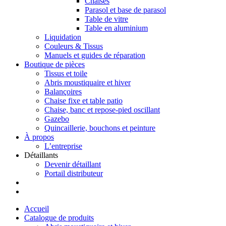
Chaises
Parasol et base de parasol
Table de vitre
Table en aluminium
Liquidation
Couleurs & Tissus
Manuels et guides de réparation
Boutique de pièces
Tissus et toile
Abris moustiquaire et hiver
Balançoires
Chaise fixe et table patio
Chaise, banc et repose-pied oscillant
Gazebo
Quincaillerie, bouchons et peinture
À propos
L’entreprise
Détaillants
Devenir détaillant
Portail distributeur
Accueil
Catalogue de produits