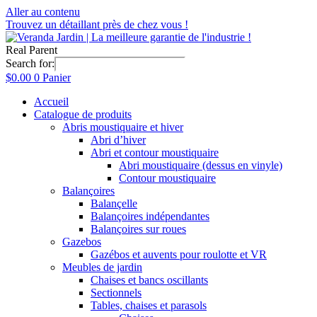
Aller au contenu
Trouvez un détaillant près de chez vous !
Real Parent
Search for:
$
0.00
0
Panier
Accueil
Catalogue de produits
Abris moustiquaire et hiver
Abri d’hiver
Abri et contour moustiquaire
Abri moustiquaire (dessus en vinyle)
Contour moustiquaire
Balançoires
Balançelle
Balançoires indépendantes
Balançoires sur roues
Gazebos
Gazébos et auvents pour roulotte et VR
Meubles de jardin
Chaises et bancs oscillants
Sectionnels
Tables, chaises et parasols