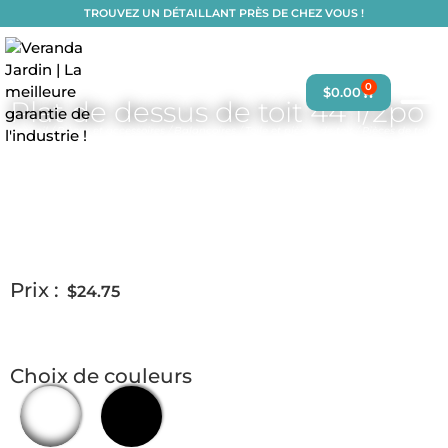
TROUVEZ UN DÉTAILLANT PRÈS DE CHEZ VOUS !
0
$
0.00
Plat de dessus de toit 44 1/2po
Accueil
/
Pièces et accessoires
/
Balançoires
/
Toile et pièces de toit
/
Pièces de toit
de balançoire
/
Pièces pour toit de balançoire 4 places 107po x 44 1/2po
/ Plat de
dessus de toit 44 1/2po
Prix :
$
24.75
Choix de couleurs