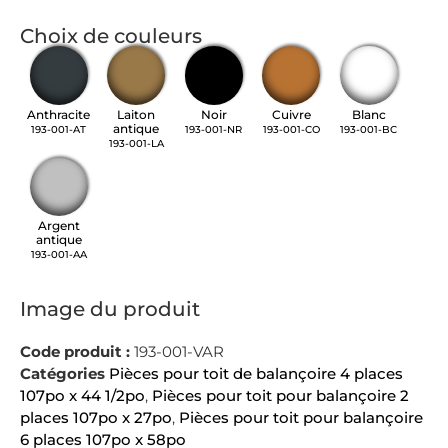
Choix de couleurs
Anthracite
Laiton
Noir
Cuivre
Blanc
antique
193-001-AT
193-001-NR
193-001-CO
193-001-BC
193-001-LA
Argent
antique
193-001-AA
Image du produit
Code produit :
193-001-VAR
Catégories
Pièces pour toit de balançoire 4 places
107po x 44 1/2po
,
Pièces pour toit pour balançoire 2
places 107po x 27po
,
Pièces pour toit pour balançoire
6 places 107po x 58po