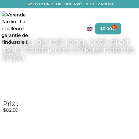
TROUVEZ UN DÉTAILLANT PRÈS DE CHEZ VOUS !
0
$
0.00
Poteau de toit long, coté droit
pour balançoire indépendante
67po
Accueil
/
Pièces et accessoires
/
Balançoires
/
Toile et pièces de toit
/
Pièces de toit
de balançoire
/
Pièces pour toit de balançoire 4 places 107po x 44 1/2po
/ Poteau
de toit long, coté droit pour balançoire indépendante 67po
Prix :
$
82.50