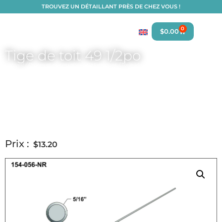
TROUVEZ UN DÉTAILLANT PRÈS DE CHEZ VOUS !
0
$
0.00
Tige de toit 49 1/2po
Accueil
/
Pièces et accessoires
/
Balançoires
/
Toile et pièces de toit
/
Pièces de toit
de balançoire
/
Pièces pour toit balançoire 4 places 107po x 50po
/ Tige de toit 49
1/2po
Prix :
$
13.20