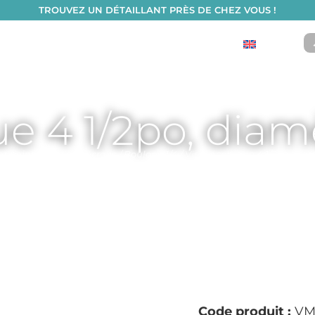
TROUVEZ UN DÉTAILLANT PRÈS DE CHEZ VOUS !
S
English
fo
Catalogue de produits
Boutique de pièces
e 4 1/2po, diam
et peinture
/
Vis et écrous
/
Boulons 1/4
/ Vis mécanique 4 1/2po, diam
Code produit :
VM