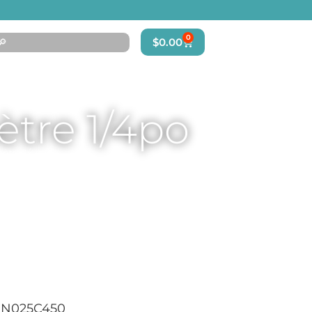
earch
0
$
0.00
r:
À propos
Détaillants
ètre 1/4po
ètre 1/4po
N025C450