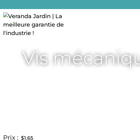
Accueil
Vis mécaniqu
Accueil
/
Pièces et accessoires
/
Quincaillerie, bouchons 
Prix :
$
1.65