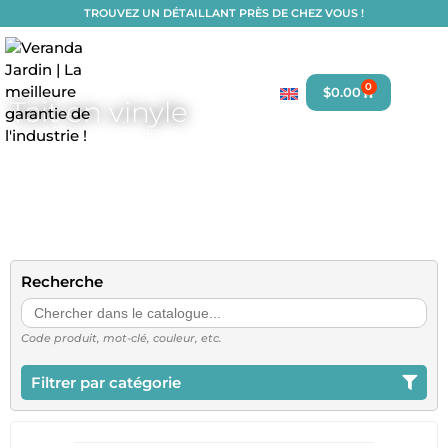
TROUVEZ UN DÉTAILLANT PRÈS DE CHEZ VOUS !
0
$
0.00
Toit en vinyle
Accueil
/
Catalogue
/
Gazebos
/ Toit en vinyle
Recherche
Search
for:
Code produit, mot-clé, couleur, etc.
Filtrer par catégorie