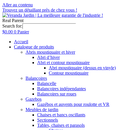
Aller au contenu
Trouvez un détaillant près de chez vous !
Real Parent
Search for:
$
0.00
0
Panier
Accueil
Catalogue de produits
Abris moustiquaire et hiver
Abri d’hiver
Abri et contour moustiquaire
Abri moustiquaire (dessus en vinyle)
Contour moustiquaire
Balançoires
Balançelle
Balançoires indépendantes
Balançoires sur roues
Gazebos
Gazébos et auvents pour roulotte et VR
Meubles de jardin
Chaises et bancs oscillants
Sectionnels
Tables, chaises et parasols