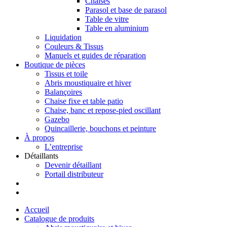
Chaises
Parasol et base de parasol
Table de vitre
Table en aluminium
Liquidation
Couleurs & Tissus
Manuels et guides de réparation
Boutique de pièces
Tissus et toile
Abris moustiquaire et hiver
Balançoires
Chaise fixe et table patio
Chaise, banc et repose-pied oscillant
Gazebo
Quincaillerie, bouchons et peinture
À propos
L’entreprise
Détaillants
Devenir détaillant
Portail distributeur
Accueil
Catalogue de produits