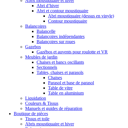
Abris moustiquaire et hiver
Abri d’hiver
Abri et contour moustiquaire
Abri moustiquaire (dessus en vinyle)
Contour moustiquaire
Balançoires
Balançelle
Balançoires indépendantes
Balançoires sur roues
Gazebos
Gazébos et auvents pour roulotte et VR
Meubles de jardin
Chaises et bancs oscillants
Sectionnels
Tables, chaises et parasols
Chaises
Parasol et base de parasol
Table de vitre
Table en aluminium
Liquidation
Couleurs & Tissus
Manuels et guides de réparation
Boutique de pièces
Tissus et toile
Abris moustiquaire et hiver